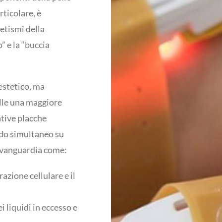
rticolare, è
etismi della
o” e la “buccia
estetico, ma
elle una maggiore
ative placche
odo simultaneo su
’avanguardia come:
razione cellulare e il
i liquidi in eccesso e