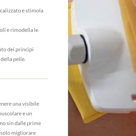
localizzato e stimola
oli e rimodella le
nto dei principi
 della pelle.
nere una visibile
muscolare e un
ano sin dalle prime
 solo migliorare