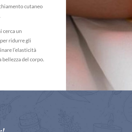
ecchiamento cutaneo
.
hi cerca un
er ridurre gli
inare l’elasticità
a bellezza del corpo.
r!