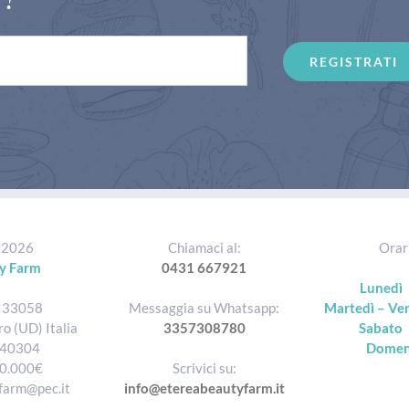
REGISTRATI
t
2026
Chiamaci al:
Orari
y Farm
0431 667921
Lunedì
, 33058
Messaggia su Whatsapp:
Martedì – Ve
ro (UD) Italia
3357308780
Sabato
40304
Domen
0.000€
Scrivici su:
farm@pec.it
info@etereabeautyfarm.it