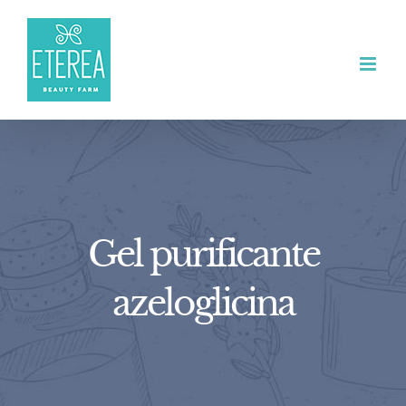
Salta
al
contenuto
Gel purificante
azeloglicina